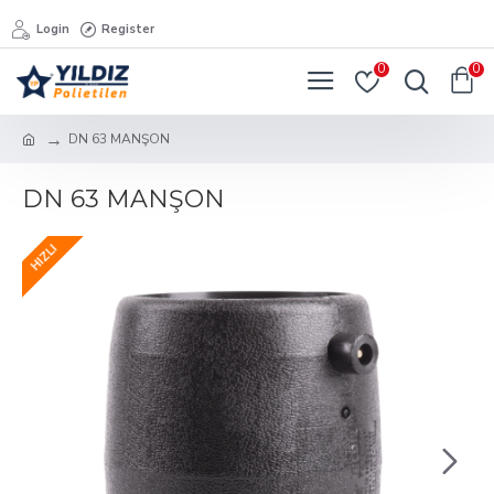
Login
Register
0
0
DN 63 MANŞON
DN 63 MANŞON
HIZLI